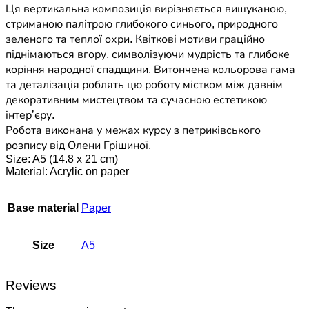
Ця вертикальна композиція вирізняється вишуканою,
стриманою палітрою глибокого синього, природного
зеленого та теплої охри. Квіткові мотиви граційно
піднімаються вгору, символізуючи мудрість та глибоке
коріння народної спадщини. Витончена кольорова гама
та деталізація роблять цю роботу містком між давнім
декоративним мистецтвом та сучасною естетикою
інтер’єру.
Робота виконана у межах курсу з петриківського
розпису від Олени Грішиної.
Size: A5 (14.8 x 21 cm)
Material: Acrylic on paper
Base material
Paper
Size
A5
Reviews