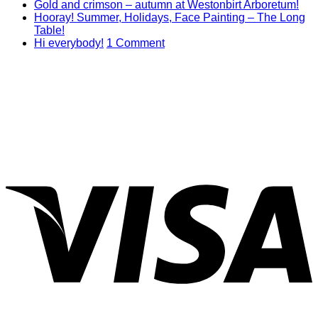
No
C
Gold and crimson – autumn at Westonbirt Arboretum!
o
Co
Hooray! Summer, Holidays, Face Painting – The Long
on
T
No
Table!
Gol
B
Comments
on
Hi everybody!
1 Comment
on
and
mi
Hi
Hooray!
cri
–
everybody!
Summer,
–
T
Holidays,
aut
C
Face
at
of
Painting
Wes
M
–
Arb
D
The
Long
V
Table!